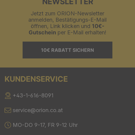
NEWSLETTER
Jetzt zum ORION-Newsletter
anmelden, Bestätigungs-E-Mail
öffnen, Link klicken und
10€-
Gutschein
per E-Mail erhalten!
10€ RABATT SICHERN
KUNDENSERVICE
+43-1-616-8091
service@orion.co.at
MO-DO 9-17, FR 9-12 Uhr