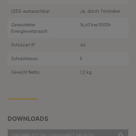
LEDS austauschbar:
Ja, durch Techniker
Gewichteter
16,63 kw/1000h
Energieverbrauch:
Schutzart IP:
44
Schutzklasse:
II
Gewicht Netto:
1,2 kg
DOWNLOADS
DATENBLATT DE - DATASHEET EN
(0.22)