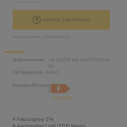
ANFRAGE ZUM PRODUKT
Produktnummer: 197.E140005-03
Artikelnummer:
LM E14/5W klar (Illu/2700K/540
lm)
Verfügbarkeit:
Sofort
Energieeffizienz:
EMPTY
Datenblatt
Fassungstyp E14
warmweißes Licht (2700 Kelvin)