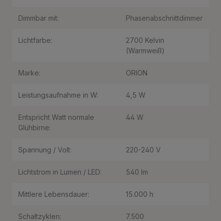
Dimmbar mit:
Phasenabschnittdimmer
Lichtfarbe:
2700 Kelvin
(Warmweiß)
Marke:
ORION
Leistungsaufnahme in W:
4,5 W
Entspricht Watt normale
44 W
Glühbirne:
Spannung / Volt:
220-240 V
Lichtstrom in Lumen / LED:
540 lm
Mittlere Lebensdauer:
15.000 h
Schaltzyklen:
7.500