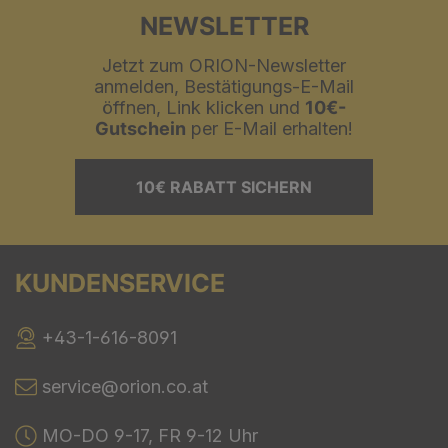
NEWSLETTER
Jetzt zum ORION-Newsletter
anmelden, Bestätigungs-E-Mail
öffnen, Link klicken und
10€-
Gutschein
per E-Mail erhalten!
10€ RABATT SICHERN
KUNDENSERVICE
+43-1-616-8091
service@orion.co.at
MO-DO 9-17, FR 9-12 Uhr