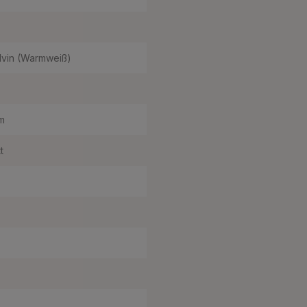
lvin (Warmweiß)
m
t