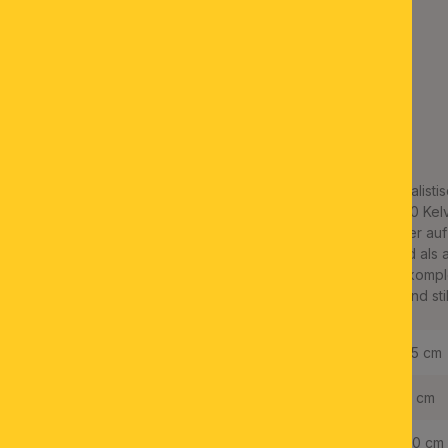
BESCHREIBUNG
LED Tischleuchte
AUFTAKT, Gold-matt mit
schwarzem Schirm
Die Tischleuchte AUFTAKT punktet mit ihrem edlen und minimalisti
moderner LED-Technologie. Mit ihrem warmweißen Licht (3000 Kelvi
am Schreibtisch aber ist auch ein hervorragender Lichtspender au
elegante geradlinige Leuchtengestell, welches sowohl in Gold als auc
einem länglichen, matt-schwarz pulverbeschichtetem Schirm komplet
hervorragend, um den Bildschirm-Arbeitsplatz platzsparend und stil
Länge:
27,5 cm
Breite:
3,5 cm
Höhe:
34,0 cm