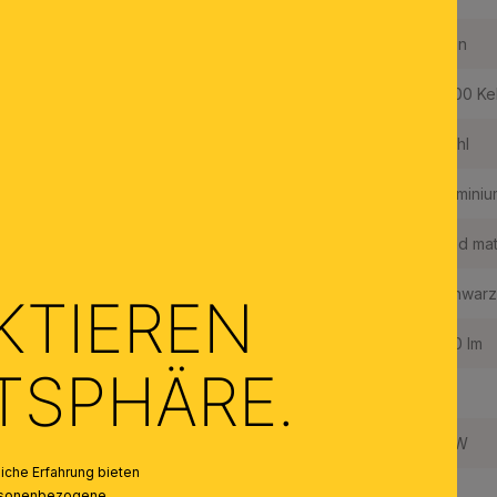
Dimmbar:
Nein
Lichtfarbe:
3000 Ke
Material des Gestells:
Stahl
Material der Abdeckung:
Aluminiu
Farbe:
Gold mat
Farbe Abdeckung/Schirm:
Schwarz
KTIEREN
Lichtstrom in Lumen / LED:
950 lm
ATSPHÄRE.
Fest verbaute LED:
Ja
Leistung in W / fest verbaute LED:
12 W
che Erfahrung bieten
Energieeffizienzklasse LED:
F
personenbezogene