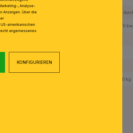
Marketing-, Analyse-
LEDS austauschbar:
Ja, durc
on Anzeigen. Über die
ser
n US-amerikanischen
Gewichteter Energieverbrauch:
11,70 k
zrecht angemessenes
Schutzart IP:
20
Schutzklasse:
II
KONFIGURIEREN
Mit Schalter J/N:
Ja
Gewicht Netto:
0,90 kg