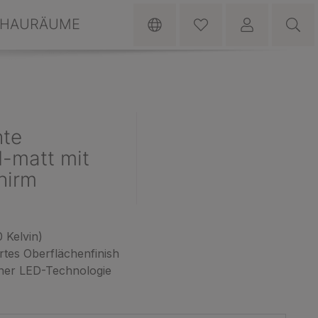
HAURÄUME
hte
-matt mit
hirm
 Kelvin)
ertes Oberflächenfinish
ner LED-Technologie