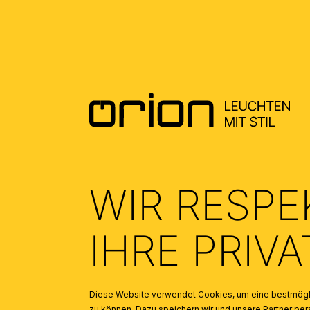
DOWNLOADS
DATENBLATT DE - DATASHEET EN
(0.3)
ALLGEMEINE MONTAGE UND
SICHERHEITSHINWEISE – GENERAL
INSTALLATION AND SAFETY
INSTRUCTIONS
(1.65)
TAUSCH LED - CHANGE OF LED
(0.45)
WIR RESPE
IHRE PRIV
Diese Website verwendet Cookies, um eine bestmögli
zu können. Dazu speichern wir und unsere Partner 