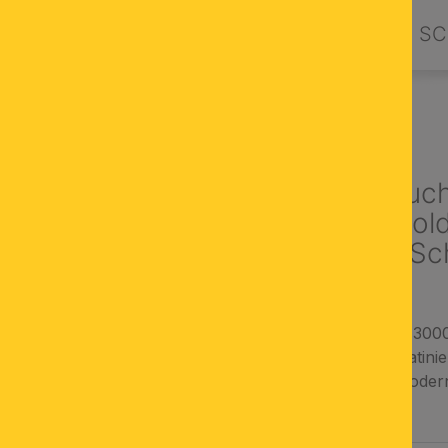
PRODUKTE
DESIGN BY ORION
SC
LAMPEN
LED Tischleuc
AUFTAKT, Gold
schwarzem Sc
warmweißes Licht (3000
gold-mattes oder satini
Tischleuchte mit moder
AUSWÄHLEN
FARBE