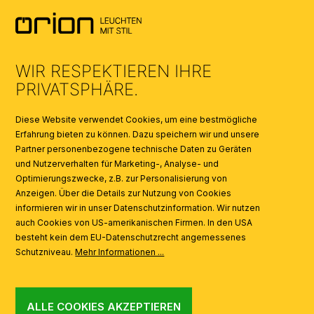
AGB
UMWELT & ENTSORGUNG
WIR RESPEKTIEREN IHRE
KATALOGE
PRIVATSPHÄRE.
SYMBOLE
Diese Website verwendet Cookies, um eine bestmögliche
Erfahrung bieten zu können. Dazu speichern wir und unsere
Partner personenbezogene technische Daten zu Geräten
AI
und Nutzerverhalten für Marketing-, Analyse- und
Optimierungszwecke, z.B. zur Personalisierung von
Anzeigen. Über die Details zur Nutzung von Cookies
informieren wir in unser Datenschutzinformation. Wir nutzen
auch Cookies von US-amerikanischen Firmen. In den USA
besteht kein dem EU-Datenschutzrecht angemessenes
Schutzniveau.
Mehr Informationen ...
ALLE COOKIES AKZEPTIEREN