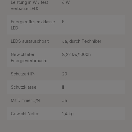
Leistung in W / fest
6 W
verbaute LED:
Energieeffizienzklasse
F
LED:
LEDS austauschbar:
Ja, durch Techniker
Gewichteter
8,22 kw/1000h
Energieverbrauch:
Schutzart IP:
20
Schutzklasse:
II
Mit Dimmer J/N:
Ja
Gewicht Netto:
1,4 kg