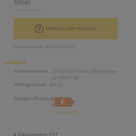
silber
ANFRAGE ZUM PRODUKT
Produktnummer: 197.E270008-01
Artikelnummer:
LM E27/8W silber (Kopfspiege
l/2700K/730l
Verfügbarkeit:
Sofort
Energieeffizienz:
EMPTY
Datenblatt
Fassungstyp E27