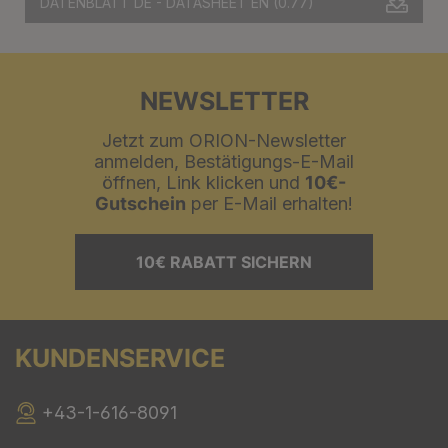
DATENBLATT DE - DATASHEET EN
(0.77)
NEWSLETTER
Jetzt zum ORION-Newsletter
anmelden, Bestätigungs-E-Mail
öffnen, Link klicken und
10€-
Gutschein
per E-Mail erhalten!
10€ RABATT SICHERN
KUNDENSERVICE
+43-1-616-8091