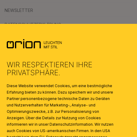
NEWSLETTER
DATENSCHUTZERKLÄRUNG
AGB
UMWELT & ENTSORGUNG
WIR RESPEKTIEREN IHRE
KATALOGE
PRIVATSPHÄRE.
SYMBOLE
Diese Website verwendet Cookies, um eine bestmögliche
Erfahrung bieten zu können. Dazu speichern wir und unsere
Partner personenbezogene technische Daten zu Geräten
AI
und Nutzerverhalten für Marketing-, Analyse- und
Optimierungszwecke, z.B. zur Personalisierung von
Anzeigen. Über die Details zur Nutzung von Cookies
informieren wir in unser Datenschutzinformation. Wir nutzen
auch Cookies von US-amerikanischen Firmen. In den USA