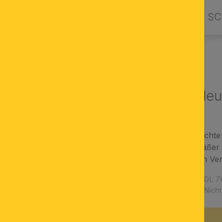
PRODUKTE
DESIGN BY ORION
SC
NLEUCHTEN
LED Deckenle
dimmbare LED-Leuchte
moderner, zeitgemäßer S
weiches Licht durch Ve
Artikelnummer:
DL 7
Verfügbarkeit:
Nicht