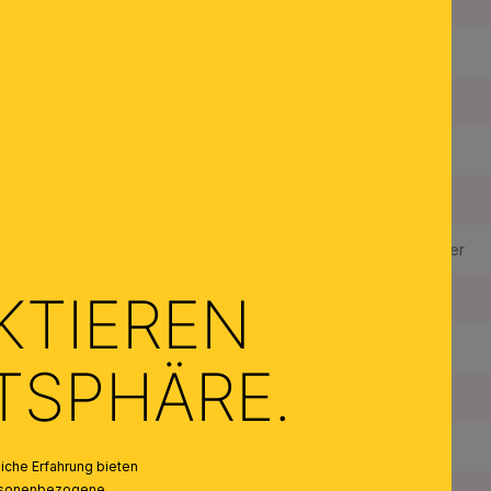
Material des Gestells:
Stahl
Farbe:
Gold foliert
Lichtstrom in Lumen / LED:
4000 lm
Fest verbaute LED:
Ja
Leistung in W / fest verbaute LED:
45 W
LEDS austauschbar:
Ja, durch Techniker
KTIEREN
Gewichteter Energieverbrauch:
45 kw/1000h
Schutzart IP:
20
ATSPHÄRE.
Schutzklasse:
I
Gewicht Netto:
5,6 kg
che Erfahrung bieten
personenbezogene