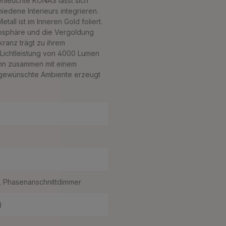
enleuchte KONAS lässt sich
iedene Interieurs integrieren.
all ist im Inneren Gold foliert.
osphäre und die Vergoldung
kranz trägt zu ihrem
r Lichtleistung von 4000 Lumen
kann zusammen mit einem
s gewünschte Ambiente erzeugt
, Phasenanschnittdimmer
)