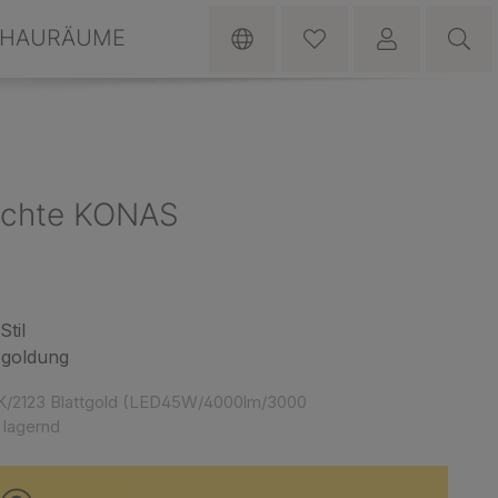
HAURÄUME
uchte KONAS
til
rgoldung
K/2123 Blattgold (LED45W/4000lm/3000
 lagernd