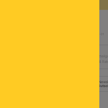
BESCHREIBUNG
Produktnummer: 074.2123-01
schnelle Lieferung
Leuchtmittel & Ersatzteilg
Kauf auf Rechnung & Ra
Jetzt zum ORION-Newsle
klicken und
10€-Gutsc