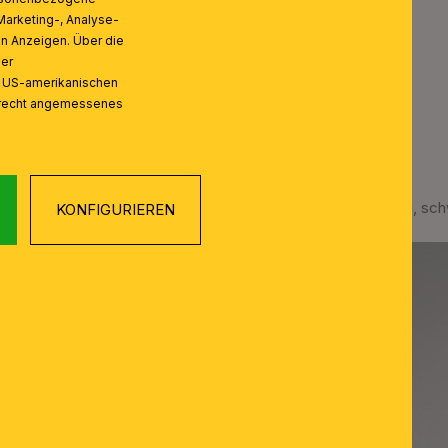
Marketing-, Analyse-
on Anzeigen. Über die
ser
n US-amerikanischen
zrecht angemessenes
Strahler SEAN, 4-flammig, sc
KONFIGURIEREN