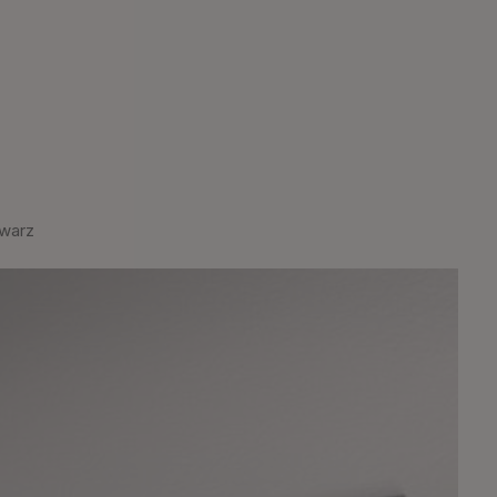
hwarz