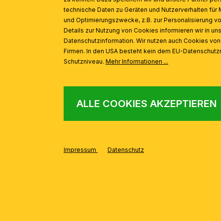
technische Daten zu Geräten und Nutzerverhalten für 
und Optimierungszwecke, z.B. zur Personalisierung v
Details zur Nutzung von Cookies informieren wir in un
Datenschutzinformation. Wir nutzen auch Cookies vo
INSPIRATION
Firmen. In den USA besteht kein dem EU-Datenschut
Produktgalerie überspringen
Schutzniveau.
Mehr Informationen ...
LED Deckenleuchte BULLY, Ø 24 cm, patina
ALLE COOKIES AKZEPTIEREN
Impressum
Datenschutz