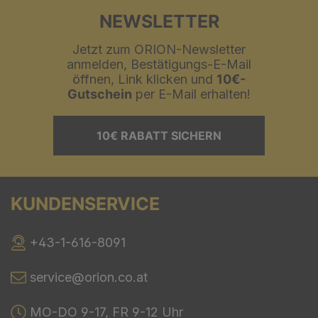
NEWSLETTER
Jetzt zum ORION-Newsletter
anmelden, Bestätigungs-E-Mail
öffnen, Link klicken und
10€-
Gutschein
per E-Mail erhalten!
10€ RABATT SICHERN
KUNDENSERVICE
+43-1-616-8091
service@orion.co.at
MO-DO 9-17, FR 9-12 Uhr