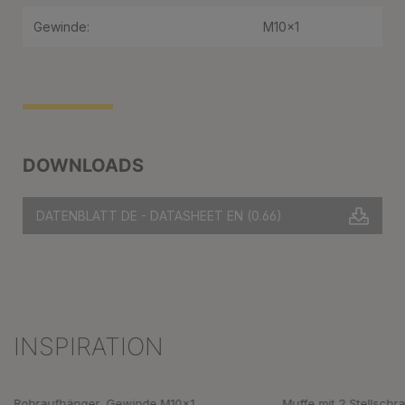
Gewinde:
M10x1
DOWNLOADS
DATENBLATT DE - DATASHEET EN
(0.66)
INSPIRATION
Produktgalerie überspringen
Rohraufhänger, Gewinde M10x1
Muffe mit 2 Stellschr