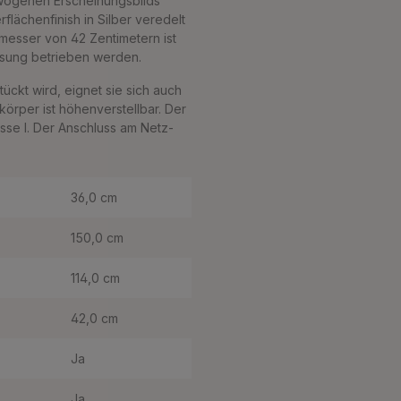
wogenen Erscheinungsbilds
flächenfinish in Silber veredelt
messer von 42 Zentimetern ist
assung betrieben werden.
kt wird, eignet sie sich auch
örper ist höhenverstellbar. Der
sse I. Der Anschluss am Netz-
36,0 cm
150,0 cm
114,0 cm
42,0 cm
Ja
Ja