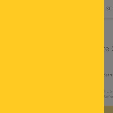
PRODUKTE
DESIGN BY ORION
SC
LLEUCHTEN & HÄNGELAMPEN
Hängeleuchte O
Oberfläche: Silber
Stil: zeitgemäß, modern
dimmbar
Artikelnummer:
HL 6-
Verfügbarkeit:
Sofor