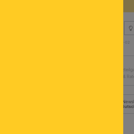
BESCHREIBUNG
Produktnummer: 060.1644-02
schnelle Lieferung
Leuchtmittel & Ersatzteilg
Kauf auf Rechnung & Ra
Jetzt zum ORION-Newsle
klicken und
10€-Gutsc