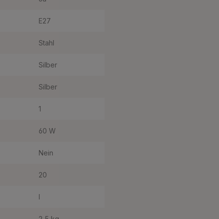
E27
Stahl
Silber
Silber
1
60 W
Nein
20
I
2,5 kg