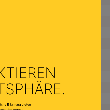
Fassungstyp:
Material des Gestells:
Farbe:
Farbe Abdeckung/Schirm:
Anzahl der Fassungen Typ 1:
Maximale Bestückung in W pro Fassung:
KTIEREN
Leuchtmittel inklusive:
ATSPHÄRE.
Schutzart IP:
Schutzklasse:
che Erfahrung bieten
Gewicht Netto:
personenbezogene