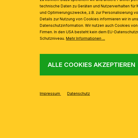
technische Daten zu Geräten und Nutzerverhalten für 
und Optimierungszwecke, z.B. zur Personalisierung v
Details zur Nutzung von Cookies informieren wir in un
Datenschutzinformation. Wir nutzen auch Cookies vo
Firmen. In den USA besteht kein dem EU-Datenschut
Schutzniveau.
Mehr Informationen ...
AUS DER SERIE
Produktgalerie überspringen
ALLE COOKIES AKZEPTIEREN
Hängeleuchte ORIGAMI, 3-flammig, silber
%
Impressum
Datenschutz