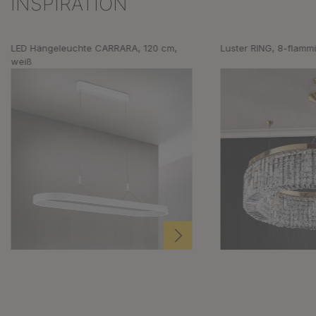
INSPIRATION
Produktgalerie überspringen
LED Hängeleuchte CARRARA, 120 cm,
Luster RING, 8-flammi
weiß