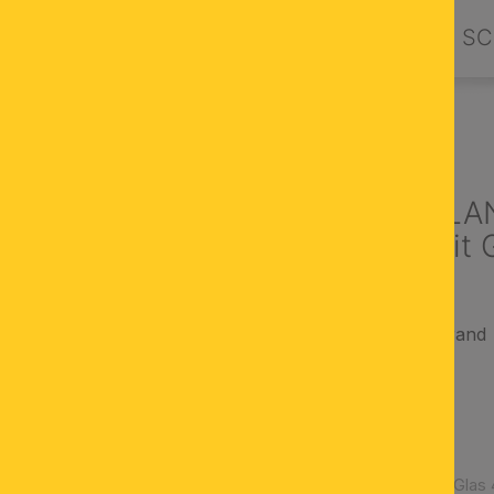
PRODUKTE
DESIGN BY ORION
SC
GLASSCHIRME
GLÄSER MIT GRIFFRAND
Glasschirm L
Opal matt mit 
Opal matt mit Goldrand
Ø 300 mm
Höhe 145 mm
Öffnung 42 mm
Griffrand 56 mm
Artikelnummer:
Glas 