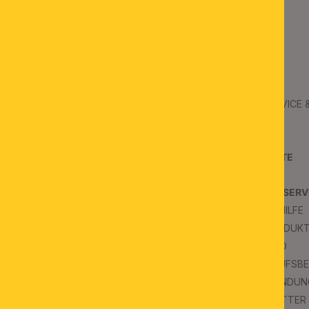
ORION
B2B
ÜBER UNS
B2B SERVICE
JOBS
B2B AGB
KONTAKT
PROJEKTE
SCHAURÄUME
PRESSE
KUNDENSERV
FAQS & HILFE
INSPIRATION
FAQ PRODUK
BLOG
VERSAND
WIDERRUFSB
IMPRESSUM
RÜCKSENDUN
NEWSLETTER