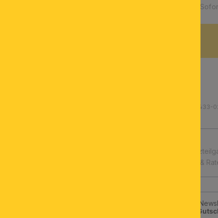
Verfügbarkeit:
Sofor
BESCHREIBUNG
Produktnummer: 200.000433-0
schnelle Lieferung
Leuchtmittel & Ersatzteilg
Kauf auf Rechnung & Ra
Jetzt zum ORION-Newsle
klicken und
10€-Gutsc