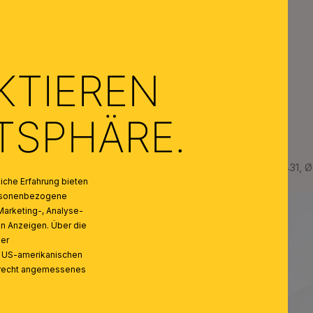
KTIEREN
ATSPHÄRE.
Glasschirm LANDHAUS 431, Ø 
che Erfahrung bieten
personenbezogene
Marketing-, Analyse-
on Anzeigen. Über die
ser
n US-amerikanischen
zrecht angemessenes