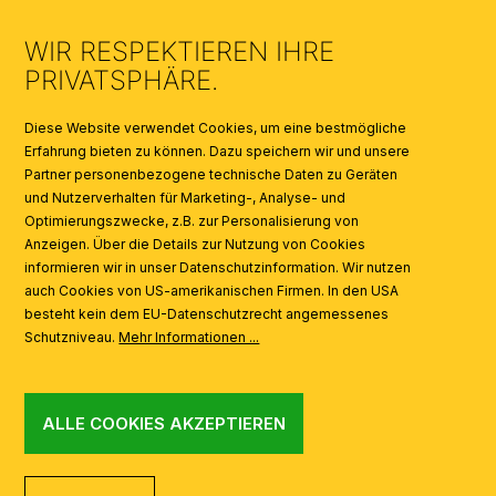
UMWELT & ENTSORGUNG
WIR RESPEKTIEREN IHRE
KATALOGE
PRIVATSPHÄRE.
SYMBOLE
Diese Website verwendet Cookies, um eine bestmögliche
Erfahrung bieten zu können. Dazu speichern wir und unsere
Partner personenbezogene technische Daten zu Geräten
AI
und Nutzerverhalten für Marketing-, Analyse- und
Optimierungszwecke, z.B. zur Personalisierung von
Anzeigen. Über die Details zur Nutzung von Cookies
informieren wir in unser Datenschutzinformation. Wir nutzen
auch Cookies von US-amerikanischen Firmen. In den USA
besteht kein dem EU-Datenschutzrecht angemessenes
Schutzniveau.
Mehr Informationen ...
ALLE COOKIES AKZEPTIEREN