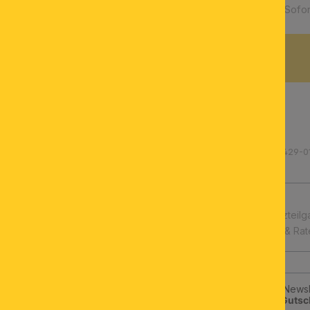
Verfügbarkeit:
Sofor
BESCHREIBUNG
Produktnummer: 200.000429-0
schnelle Lieferung
Leuchtmittel & Ersatzteilg
Kauf auf Rechnung & Ra
Jetzt zum ORION-Newsle
klicken und
10€-Gutsc