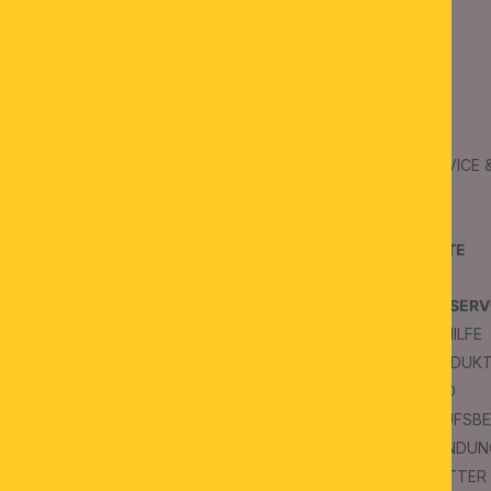
ORION
B2B
ÜBER UNS
B2B SERVICE
JOBS
B2B AGB
KONTAKT
PROJEKTE
SCHAURÄUME
PRESSE
KUNDENSERV
FAQS & HILFE
INSPIRATION
FAQ PRODUK
BLOG
VERSAND
WIDERRUFSB
IMPRESSUM
RÜCKSENDUN
NEWSLETTER