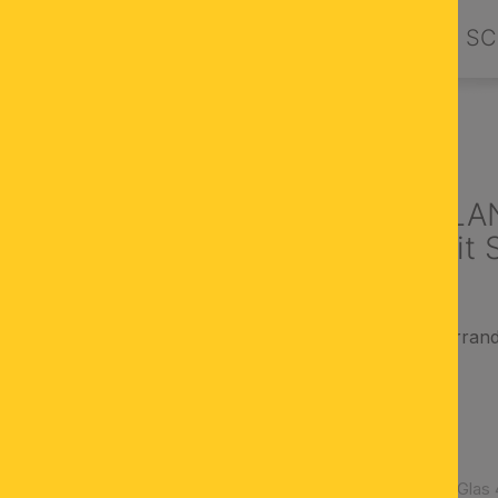
PRODUKTE
DESIGN BY ORION
SC
GLASSCHIRME
GLÄSER MIT GRIFFRAND
Glasschirm L
Opal matt mit 
Opal matt mit Silberran
Ø 200 mm
Höhe 110 mm
Öffnung 42 mm
Griffrand 56 mm
Artikelnummer:
Glas 