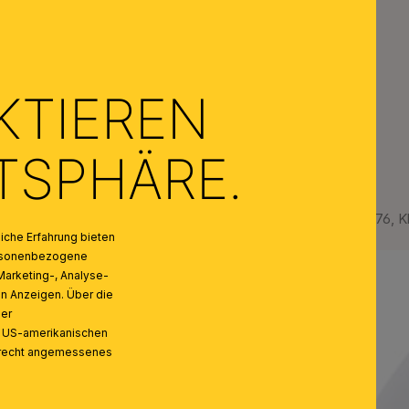
KTIEREN
ATSPHÄRE.
Glasschirm BUDAPEST 376, Kl
che Erfahrung bieten
personenbezogene
Marketing-, Analyse-
on Anzeigen. Über die
ser
n US-amerikanischen
zrecht angemessenes