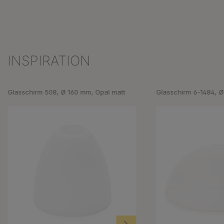
INSPIRATION
Produktgalerie überspringen
Glasschirm 508, Ø 160 mm, Opal matt
Glasschirm 6-1484, Ø