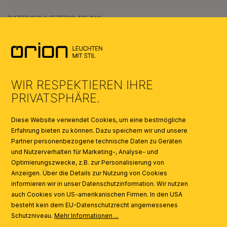
DATENSCHUTZERKLÄRUNG
AGB
UMWELT & ENTSORGUNG
WIR RESPEKTIEREN IHRE
KATALOGE
PRIVATSPHÄRE.
SYMBOLE
Diese Website verwendet Cookies, um eine bestmögliche
Erfahrung bieten zu können. Dazu speichern wir und unsere
Partner personenbezogene technische Daten zu Geräten
AI
und Nutzerverhalten für Marketing-, Analyse- und
Optimierungszwecke, z.B. zur Personalisierung von
Anzeigen. Über die Details zur Nutzung von Cookies
informieren wir in unser Datenschutzinformation. Wir nutzen
auch Cookies von US-amerikanischen Firmen. In den USA
besteht kein dem EU-Datenschutzrecht angemessenes
Schutzniveau.
Mehr Informationen ...