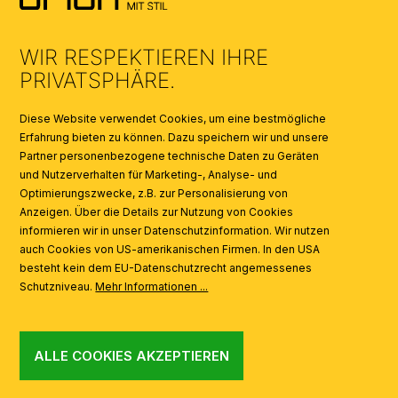
UMWELT & ENTSORGUNG
WIR RESPEKTIEREN IHRE
KATALOGE
PRIVATSPHÄRE.
SYMBOLE
Diese Website verwendet Cookies, um eine bestmögliche
Erfahrung bieten zu können. Dazu speichern wir und unsere
Partner personenbezogene technische Daten zu Geräten
AI
und Nutzerverhalten für Marketing-, Analyse- und
Optimierungszwecke, z.B. zur Personalisierung von
Anzeigen. Über die Details zur Nutzung von Cookies
informieren wir in unser Datenschutzinformation. Wir nutzen
auch Cookies von US-amerikanischen Firmen. In den USA
besteht kein dem EU-Datenschutzrecht angemessenes
Schutzniveau.
Mehr Informationen ...
ALLE COOKIES AKZEPTIEREN