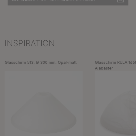
INSPIRATION
Produktgalerie überspringen
Glasschirm 513, Ø 300 mm, Opal-matt
Glasschirm RULA 166
Alabaster