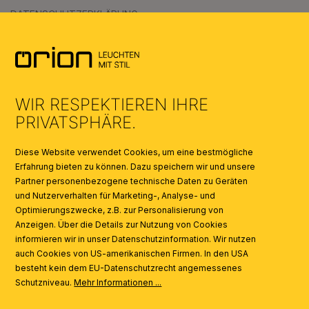
DATENSCHUTZERKLÄRUNG
AGB
UMWELT & ENTSORGUNG
WIR RESPEKTIEREN IHRE
KATALOGE
PRIVATSPHÄRE.
SYMBOLE
Diese Website verwendet Cookies, um eine bestmögliche
Erfahrung bieten zu können. Dazu speichern wir und unsere
Partner personenbezogene technische Daten zu Geräten
AI
und Nutzerverhalten für Marketing-, Analyse- und
Optimierungszwecke, z.B. zur Personalisierung von
Anzeigen. Über die Details zur Nutzung von Cookies
informieren wir in unser Datenschutzinformation. Wir nutzen
auch Cookies von US-amerikanischen Firmen. In den USA
besteht kein dem EU-Datenschutzrecht angemessenes
Schutzniveau.
Mehr Informationen ...