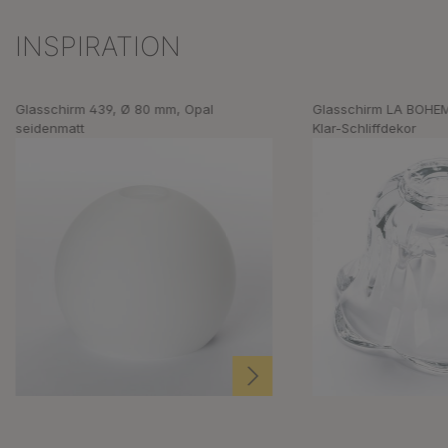
INSPIRATION
Produktgalerie überspringen
Glasschirm 439, Ø 80 mm, Opal
Glasschirm LA BOHEM
seidenmatt
Klar-Schliffdekor