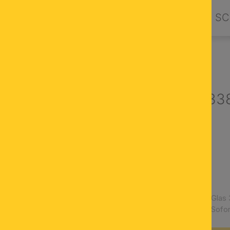
PRODUKTE
DESIGN BY ORION
SC
GLASSCHIRME
GLÄSER MIT GRIFFRAND
Glasschirm 338
Opal glänzend
Ø 180 mm
Höhe 140 mm
Griffrand 95 mm
Artikelnummer:
Glas 
Verfügbarkeit:
Sofor