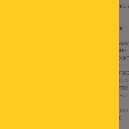
ÜBER UNS
B2B SERVICE
JOBS
B2B AGB
KONTAKT
PROJEKTE
SCHAURÄUME
PRESSE
KUNDENSERV
FAQS & HILFE
INSPIRATION
FAQ PRODUK
BLOG
VERSAND
WIDERRUFSB
IMPRESSUM
RÜCKSENDUN
NEWSLETTER
DATENSCHUT
AGB
UMWELT & E
KATALOGE
SYMBOLE