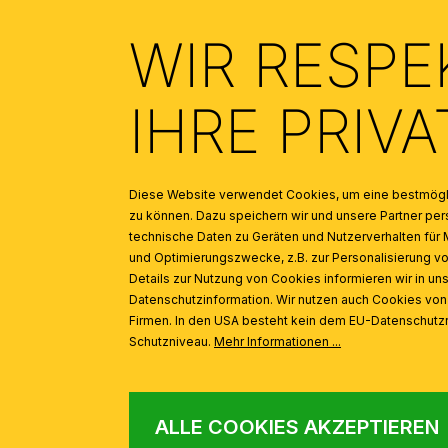
INSPIRATION
Produktgalerie überspringen
WIR RESPE
IHRE PRIV
Kugelglas 341, Ø 20 cm, Opal glänzend
Diese Website verwendet Cookies, um eine bestmögli
zu können. Dazu speichern wir und unsere Partner 
technische Daten zu Geräten und Nutzerverhalten für 
und Optimierungszwecke, z.B. zur Personalisierung v
Details zur Nutzung von Cookies informieren wir in un
Datenschutzinformation. Wir nutzen auch Cookies vo
Firmen. In den USA besteht kein dem EU-Datenschut
Schutzniveau.
Mehr Informationen ...
ALLE COOKIES AKZEPTIEREN