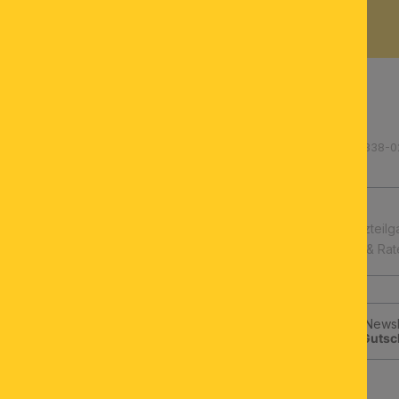
BESCHREIBUNG
Produktnummer: 200.000338-0
schnelle Lieferung
Leuchtmittel & Ersatzteilg
Kauf auf Rechnung & Ra
Jetzt zum ORION-Newsle
klicken und
10€-Gutsc