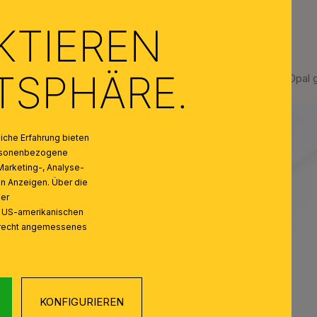
KTIEREN
ATSPHÄRE.
Kugelglas 341, Ø 30 cm, Opal 
che Erfahrung bieten
personenbezogene
Marketing-, Analyse-
on Anzeigen. Über die
ser
n US-amerikanischen
zrecht angemessenes
KONFIGURIEREN