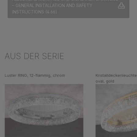
– GENERAL INSTALLATION AND SAFETY
INSTRUCTIONS
(4.66)
AUS DER SERIE
Produktgalerie überspringen
Luster RING, 12-flammig, chrom
Kristalldeckenleuchte
oval, gold