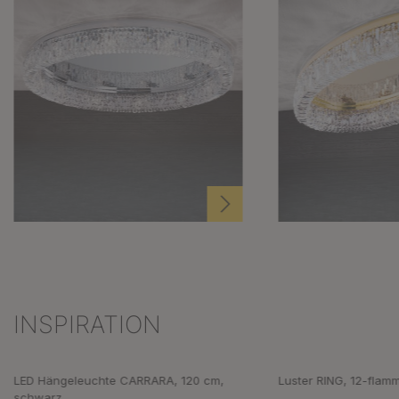
INSPIRATION
Produktgalerie überspringen
LED Hängeleuchte CARRARA, 120 cm,
Luster RING, 12-flamm
schwarz