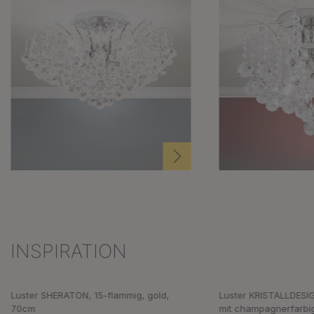
INSPIRATION
Produktgalerie überspringen
Luster SHERATON, 15-flammig, gold,
Luster KRISTALLDESIG
70cm
mit champagnerfarbi