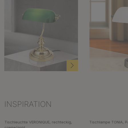
INSPIRATION
Produktgalerie überspringen
Tischleuchte VERONIQUE, rechteckig,
Tischlampe TONIA, P
creme/gold