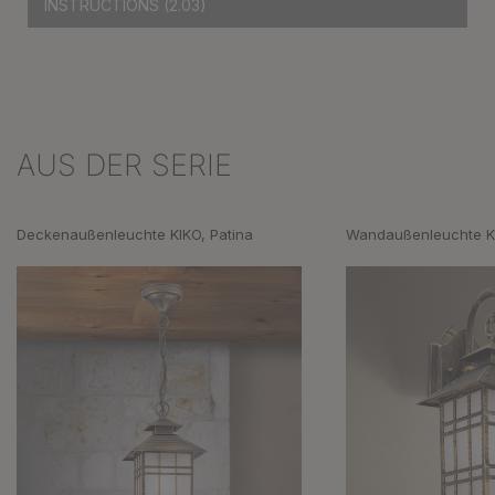
INSTRUCTIONS
(2.03)
AUS DER SERIE
Produktgalerie überspringen
Deckenaußenleuchte KIKO, Patina
Wandaußenleuchte KI