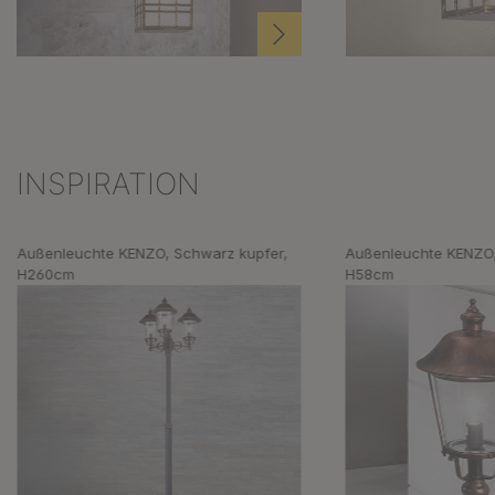
INSPIRATION
Produktgalerie überspringen
Außenleuchte KENZO, Schwarz kupfer,
Außenleuchte KENZO,
H260cm
H58cm