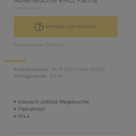
Außenleuchte KIKO, Patina
ANFRAGE ZUM PRODUKT
Produktnummer: 110.1117-01
Artikelnummer:
AL 11-1117/1 Patina (1xE27)
Verfügbarkeit:
Sofort
klassisch zeitlose Wegeleuchte
Patinafinish
IP44